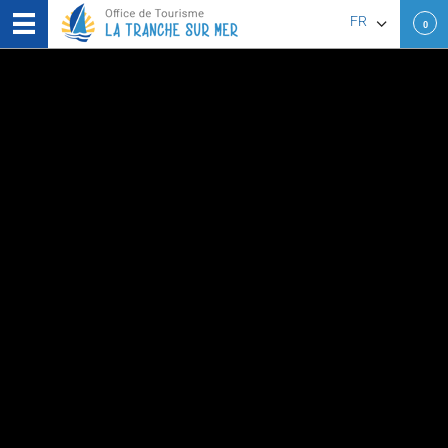
FR
0
EN
DE