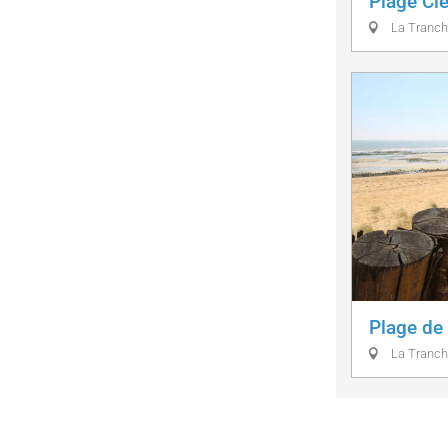
Plage C
La Tranch
Plage de
La Tranch