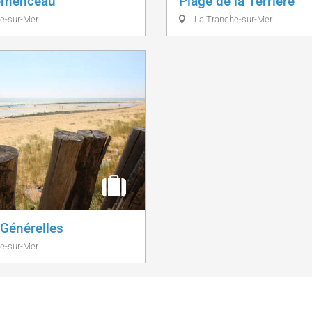
lémenceau
Plage de la Terrière
e-sur-Mer
La Tranche-sur-Mer
 Générelles
e-sur-Mer