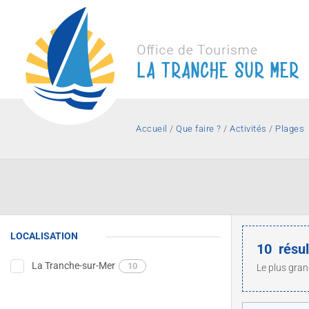
Accueil
/
Que faire ?
/
Activités
/
Plages
Résidences
Cent
Sport
Venir 
Hôtels
de
de
Des
glisse,
dépla
vacances
vacan
vacances
Activités
Associations
jette à
La Tr
familiales
LOCALISATION
!
sur M
10
résul
La Tranche-sur-Mer
10
Le plus gran