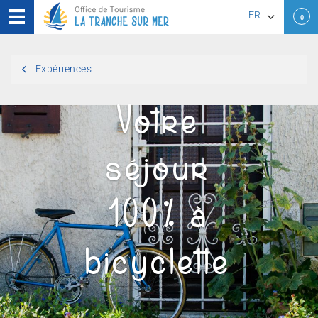
FR
0
EN
Expériences
DE
Votre
séjour
100% à
bicyclette