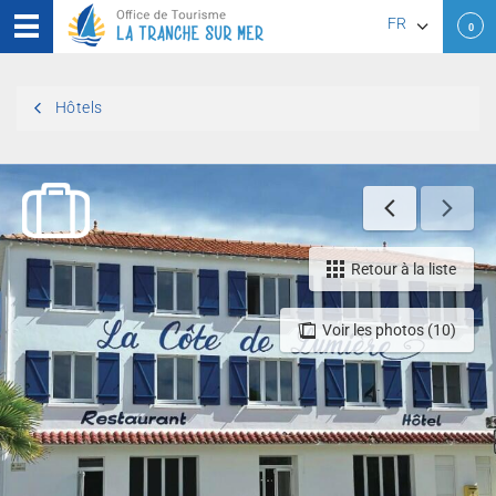
FR
0
EN
Hôtels
DE
Retour à la liste
Voir les photos (10)