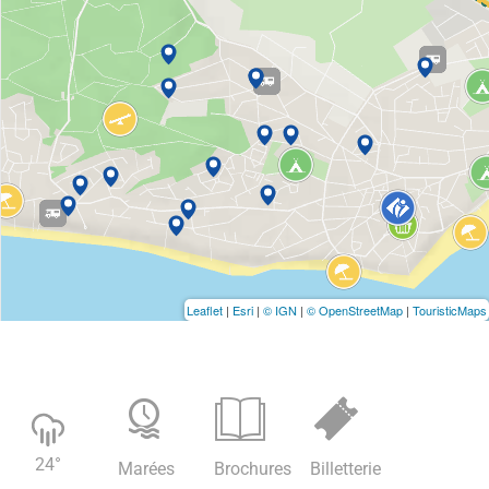
Leaflet
|
Esri
|
© IGN
|
© OpenStreetMap
|
TouristicMaps
24
°
Marées
Brochures
Billetterie