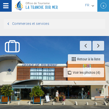
FR
0
EN
Commerces et services
DE
Retour à la liste
Voir les photos (4)