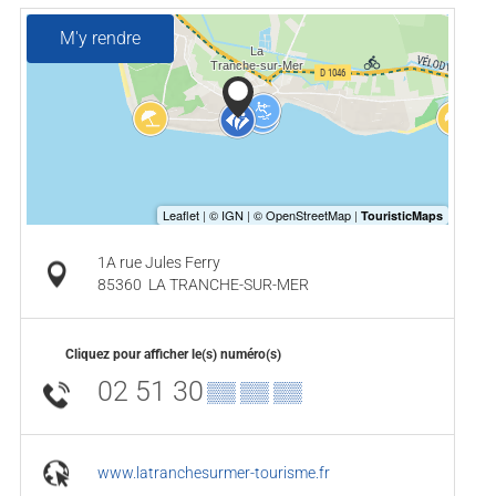
M'y rendre
1A rue Jules Ferry
85360
LA TRANCHE-SUR-MER
Cliquez pour afficher le(s) numéro(s)
02 51 30
▒▒ ▒▒ ▒▒
www.latranchesurmer-tourisme.fr