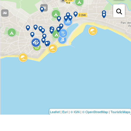
Leaflet
|
Esri
|
© IGN
|
© OpenStreetMap
|
TouristicMaps