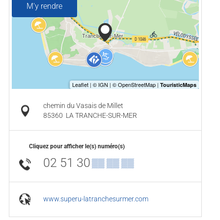
M'y rendre
chemin du Vasais de Millet
85360
LA TRANCHE-SUR-MER
Cliquez pour afficher le(s) numéro(s)
02 51 30
▒▒ ▒▒ ▒▒
www.superu-latranchesurmer.com