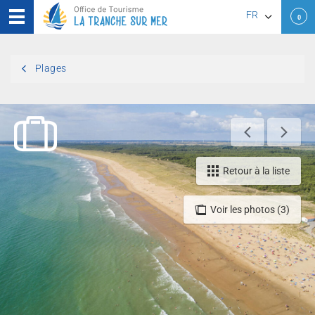
FR
0
EN
Plages
DE
Retour à la liste
Voir les photos (3)