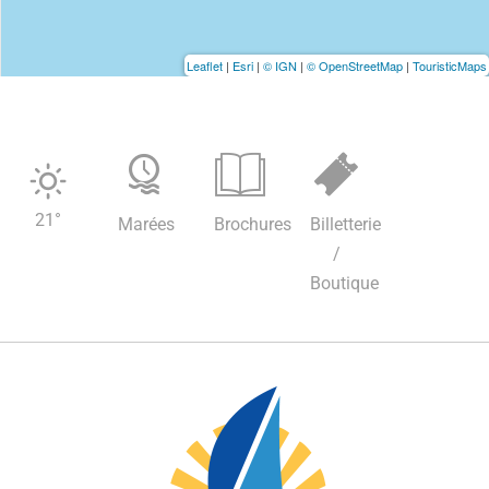
Leaflet
|
Esri
|
© IGN
|
© OpenStreetMap
|
TouristicMaps
21
°
Marées
Brochures
Billetterie
/
Boutique