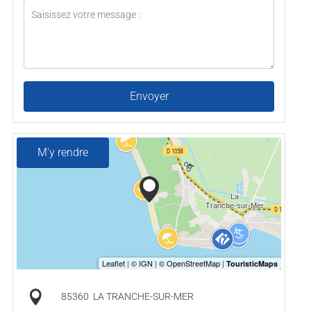
Envoyer
M'y rendre
85360
LA TRANCHE-SUR-MER