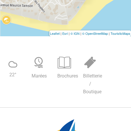
Leaflet
|
Esri
|
© IGN
|
© OpenStreetMap
|
TouristicMaps
22
°
Marées
Brochures
Billetterie
/
Boutique