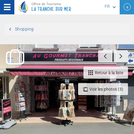
FR
0
EN
Shopping
DE
Retour à la liste
Voir les photos (3)