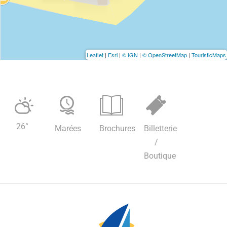
Leaflet
|
Esri
|
© IGN
|
© OpenStreetMap
|
TouristicMaps
26
°
Marées
Brochures
Billetterie
/
Boutique