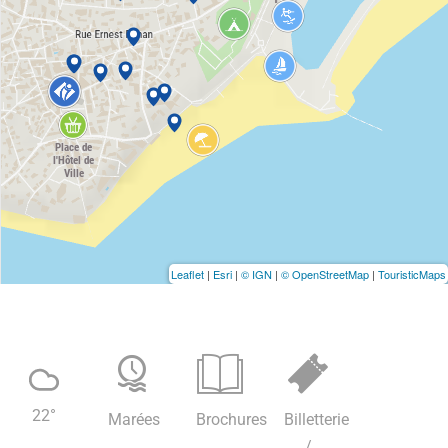
Leaflet
|
Esri
|
© IGN
|
© OpenStreetMap
|
TouristicMaps
22
°
Marées
Brochures
Billetterie
/