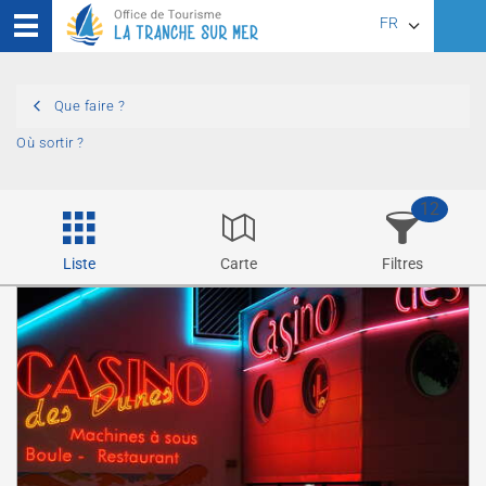
FR
EN
Que faire ?
DE
Où sortir ?
12
Liste
Carte
Filtres